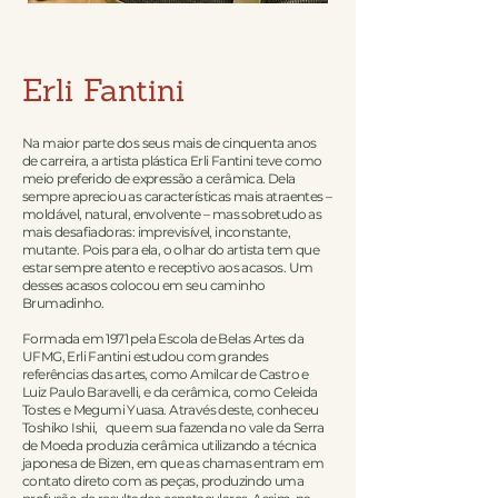
Erli Fantini
Na maior parte dos seus mais de cinquenta anos
de carreira, a artista plástica Erli Fantini teve como
meio preferido de expressão a cerâmica. Dela
sempre apreciou as características mais atraentes –
moldável, natural, envolvente – mas sobretudo as
mais desafiadoras: imprevisível, inconstante,
mutante. Pois para ela, o olhar do artista tem que
estar sempre atento e receptivo aos acasos. Um
desses acasos colocou em seu caminho
Brumadinho.
Formada em 1971 pela Escola de Belas Artes da
UFMG, Erli Fantini estudou com grandes
referências das artes, como Amilcar de Castro e
Luiz Paulo Baravelli, e da cerâmica, como Celeida
Tostes e Megumi Yuasa. Através deste, conheceu
Toshiko Ishii, que em sua fazenda no vale da Serra
de Moeda produzia cerâmica utilizando a técnica
japonesa de Bizen, em que as chamas entram em
contato direto com as peças, produzindo uma