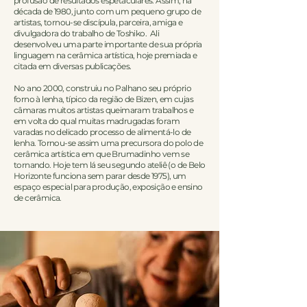
profusão de resultados espetaculares. Assim, na
década de 1980, junto com um pequeno grupo de
artistas, tornou-se discípula, parceira, amiga e
divulgadora do trabalho de Toshiko. Ali
desenvolveu uma parte importante de sua própria
linguagem na cerâmica artística, hoje premiada e
citada em diversas publicações.
No ano 2000, construiu no Palhano seu próprio
forno à lenha, típico da região de Bizen, em cujas
câmaras muitos artistas queimaram trabalhos e
em volta do qual muitas madrugadas foram
varadas no delicado processo de alimentá-lo de
lenha. Tornou-se assim uma precursora do polo de
cerâmica artística em que Brumadinho vem se
tornando. Hoje tem lá seu segundo ateliê (o de Belo
Horizonte funciona sem parar desde 1975), um
espaço especial para produção, exposição e ensino
de cerâmica.