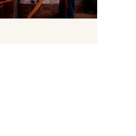
Endereço
R. 2, 345 - Palhano, Brumadinho - MG,
35460-
000
Contato
(31) 99992-0057
@atelieerlifantini